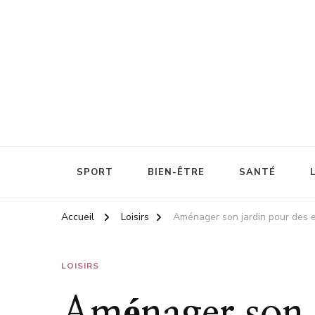
Énergie et santé au travail
Cascadesport
SPORT
BIEN-ÊTRE
SANTÉ
Accueil
Loisirs
Aménager son jardin pour des ex
LOISIRS
Aménager son 