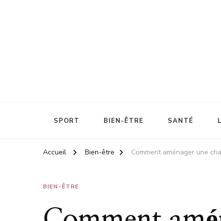
Énergie et santé au travail
Cascadesport
SPORT
BIEN-ÊTRE
SANTÉ
Accueil
Bien-être
Comment aménager une chamb
BIEN-ÊTRE
Comment amén