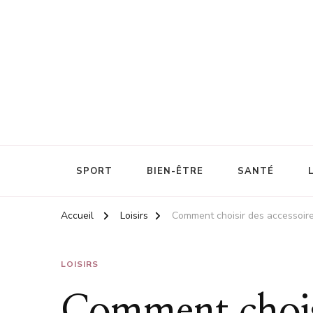
Énergie et santé au travail
Cascadesport
SPORT
BIEN-ÊTRE
SANTÉ
Accueil
Loisirs
Comment choisir des accessoires
LOISIRS
Comment choisi