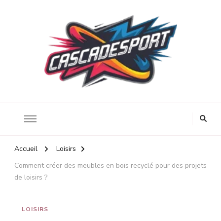
Énergie et santé au travail
Cascadesport
Accueil
Loisirs
Comment créer des meubles en bois recyclé pour des projets
de loisirs ?
LOISIRS