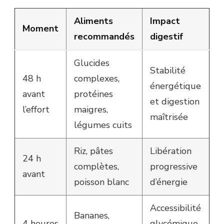
Aliments
Impact
Moment
recommandés
digestif
Glucides
Stabilité
48 h
complexes,
énergétique
avant
protéines
et digestion
l’effort
maigres,
maîtrisée
légumes cuits
Riz, pâtes
Libération
24 h
complètes,
progressive
avant
poisson blanc
d’énergie
Accessibilité
Bananes,
4 heures
glycémique