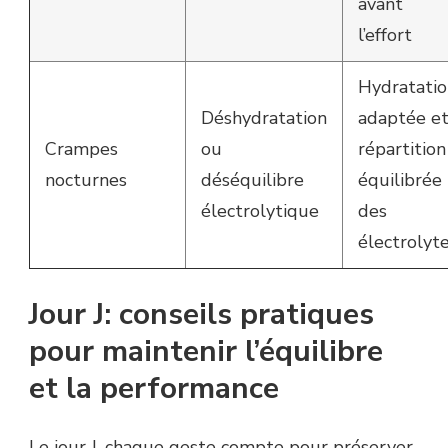
avant
l’effort
Hydratatio
Déshydratation
adaptée e
Crampes
ou
répartition
nocturnes
déséquilibre
équilibrée
électrolytique
des
électrolyt
Jour J: conseils pratiques
pour maintenir l’équilibre
et la performance
Le jour J, chaque geste compte pour préserver