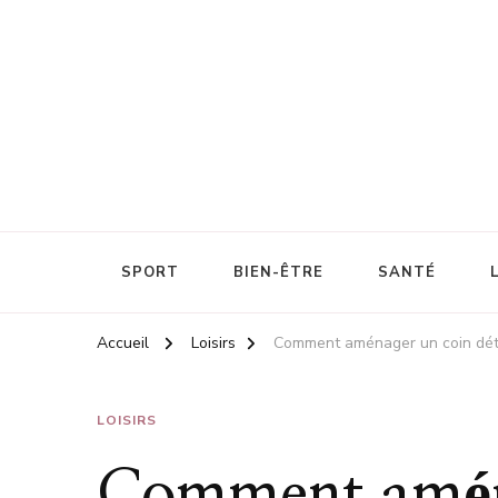
Énergie et santé au travail
Cascadesport
SPORT
BIEN-ÊTRE
SANTÉ
Accueil
Loisirs
Comment aménager un coin déten
LOISIRS
Comment amén