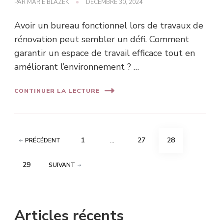
PAR
MARIE BLAZEK
DÉCEMBRE 30, 2024
Avoir un bureau fonctionnel lors de travaux de
rénovation peut sembler un défi. Comment
garantir un espace de travail efficace tout en
améliorant l’environnement ? …
CONTINUER LA LECTURE
Pagination
PAGE
PAGE
PAGE
1
…
27
28
PRÉCÉDENT
des
PAGE
29
SUIVANT
publications
Articles récents